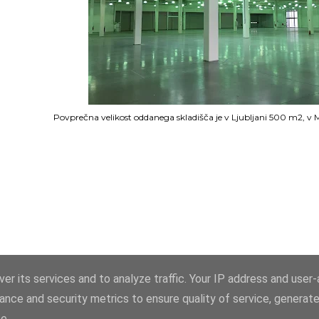
Povprečna velikost oddanega skladišča je v Ljubljani 500 m2, v
Zagotavlja Blogger
er its services and to analyze traffic. Your IP address and user
ance and security metrics to ensure quality of service, generat
blogProstor.si
e.