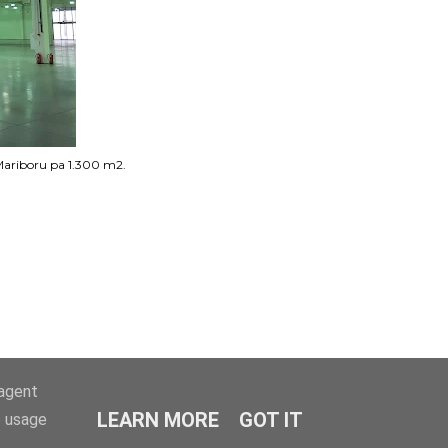
 Mariboru pa 1.300 m2.
-agent
LEARN MORE
GOT IT
e usage