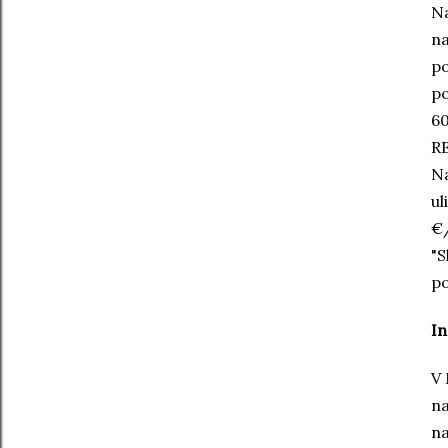
Na
na
po
po
60
R
Na
ul
€/
"S
po
In
V 
na
na