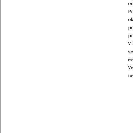
od
Pr
ok
po
pr
V 
ve
e
Ve
n