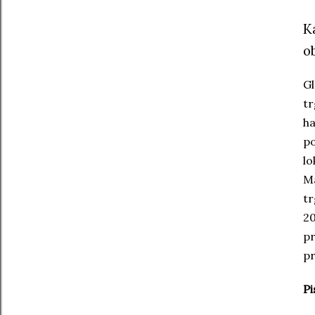
K
ob
Gl
tr
ha
po
lo
v za namene
Ma
tr
20
pr
pr
Pi