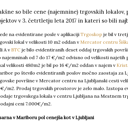
akšne so bile cene (najemnine) trgovskih lokalov, p
jektov v 3. četrtletju leta 2017 in kateri so bili naj
ede na evidentirane posle v aplikaciji
Trgoskop
je bil v tre
govski lokal v velikosti 10 m2 oddan v
Mercator centru Šišk
li A v
BTC
je bilo evidentiranih deset oddaj trgovskih površ
 najemninah od 7 do 17 €/m2 odvisno od velikosti najetih p
kal velikosti 480m2 je bil po 16 €/m2 oddan v najem v
Krist
ribor po število evidentiranih poslov močno zaostaja za L
govske površine v Mercator centru na Ljubljanski cesti vel
€/m2. Prodaj trgovskih prostorov je zelo malo. Izstopa e
odaje trgovskega lokala v centru Ljubljana na Mestnem trg
odajni ceni 7.000€/m2.
sarna v Mariboru pol cenejša kot v Ljubljani