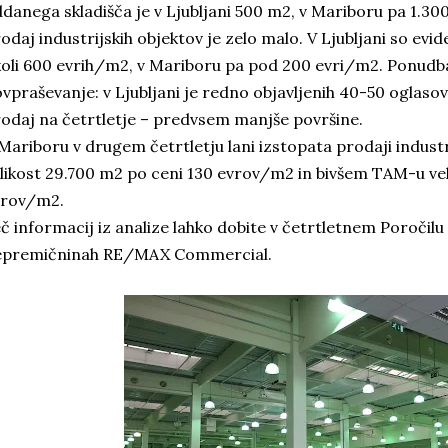
danega skladišča je v Ljubljani 500 m2, v Mariboru pa 1.30
odaj industrijskih objektov je zelo malo. V Ljubljani so ev
oli 600 evrih/m2, v Mariboru pa pod 200 evri/m2. Ponud
vpraševanje: v Ljubljani je redno objavljenih 40-50 oglasov, 
odaj na četrtletje – predvsem manjše površine.
Mariboru v drugem četrtletju lani izstopata prodaji industr
likost 29.700 m2 po ceni 130 evrov/m2 in bivšem TAM-u vel
vrov/m2.
č informacij iz analize lahko dobite v četrtletnem Poročilu
epremičninah RE/MAX Commercial.