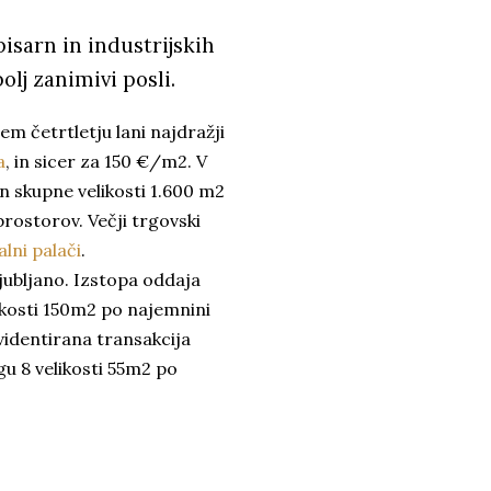
isarn in industrijskih
bolj zanimivi posli.
tjem četrtletju lani najdražji
a
, in sicer za 150 €/m2. V
in skupne velikosti 1.600 m2
rostorov. Večji trgovski
alni palači
.
jubljano. Izstopa oddaja
ikosti 150m2 po najemnini
videntirana transakcija
u 8 velikosti 55m2 po