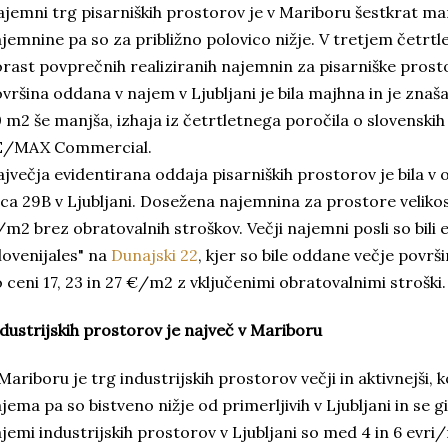
jemni trg pisarniških prostorov je v Mariboru šestkrat manj
jemnine pa so za približno polovico nižje. V tretjem četrtlet
rast povprečnih realiziranih najemnin za pisarniške prost
vršina oddana v najem v Ljubljani je bila majhna in je znaš
 m2 še manjša, izhaja iz četrtletnega poročila o slovensk
E/MAX Commercial
.
jvečja evidentirana oddaja pisarniških prostorov je bila v o
ica 29B v Ljubljani. Dosežena najemnina za prostore velikost
m2 brez obratovalnih stroškov. Večji najemni posli so bili e
lovenijales" na
Dunajski 22
, kjer so bile oddane večje površ
 ceni 17, 23 in 27 €/m2 z vključenimi obratovalnimi stroški.
dustrijskih prostorov je največ v Mariboru
Mariboru je trg industrijskih prostorov večji in aktivnejši, k
jema pa so bistveno nižje od primerljivih v Ljubljani in se g
jemi industrijskih prostorov v Ljubljani so med 4 in 6 evri