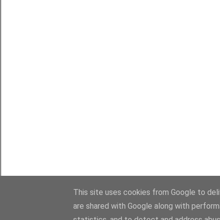
This site uses cookies from Google to deliv
are shared with Google along with perform
statistics, and to detect and address abus