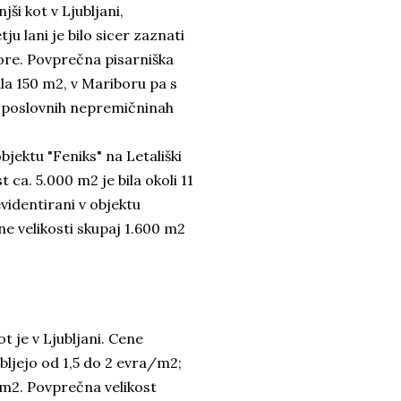
ši kot v Ljubljani,
ju lani je bilo sicer zaznati
ore. Povprečna pisarniška
ala 150 m2, v Mariboru pa s
ih poslovnih nepremičninah
bjektu "Feniks" na Letališki
 ca. 5.000 m2 je bila okoli 11
videntirani v objektu
ine velikosti skupaj 1.600 m2
ot je v Ljubljani. Cene
ibljejo od 1,5 do 2 evra/m2;
/m2. Povprečna velikost