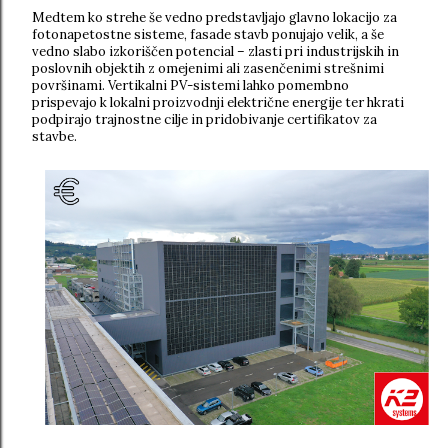
Medtem ko strehe še vedno predstavljajo glavno lokacijo za
fotonapetostne sisteme, fasade stavb ponujajo velik, a še
vedno slabo izkoriščen potencial – zlasti pri industrijskih in
poslovnih objektih z omejenimi ali zasenčenimi strešnimi
površinami. Vertikalni PV-sistemi lahko pomembno
prispevajo k lokalni proizvodnji električne energije ter hkrati
podpirajo trajnostne cilje in pridobivanje certifikatov za
stavbe.
v za namene