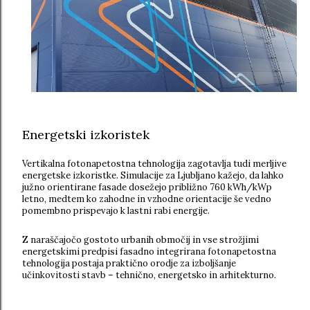
Energetski izkoristek
Vertikalna fotonapetostna tehnologija zagotavlja tudi merljive
energetske izkoristke. Simulacije za Ljubljano kažejo, da lahko
južno orientirane fasade dosežejo približno 760 kWh/kWp
letno, medtem ko zahodne in vzhodne orientacije še vedno
pomembno prispevajo k lastni rabi energije.
Z naraščajočo gostoto urbanih območij in vse strožjimi
energetskimi predpisi fasadno integrirana fotonapetostna
tehnologija postaja praktično orodje za izboljšanje
učinkovitosti stavb – tehnično, energetsko in arhitekturno.