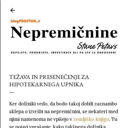
Preskoči na glavno vsebino
TEŽAVA IN PRESENEČENJE ZA
HIPOTEKARNEGA UPNIKA
Ker dolžniki vedo, da bodo takoj dobili zaznambo
sklepa o izvršbi na nepremičnini, se nekateri med
njimi namenoma ne vpišejo v
zemljiško knjigo
. Tu
se pojavi vprašanje, kako takšnega dolžnika