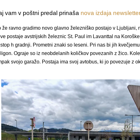
aj vam v poštni predal prinaša
nova izdaja newslette
 že ravno gradimo novo glavno železniško postajo v Ljubljani, 
ve postaje avstrijskih železnic St. Paul im Lavanttal na Korošk
istop h gradnji. Prometni znaki so leseni. Pri nas bi jih kvečjemu
ligon. Ograje so iz neobdelanih količkov povezanih z žico. Kol
pak svojo garažo. Postaja ima svoj avtobus, ki jo povezuje z oko