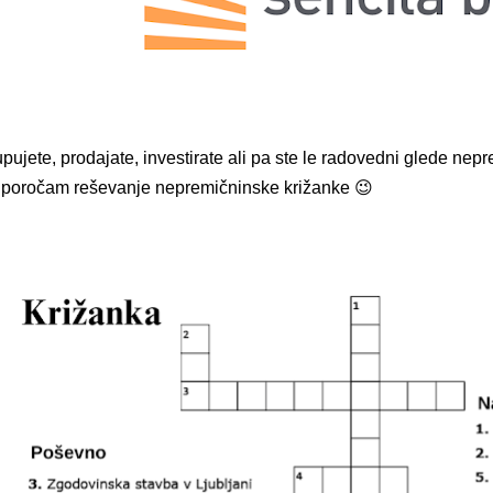
pujete, prodajate, investirate ali pa ste le radovedni glede nep
iporočam reševanje nepremičninske križanke 😉