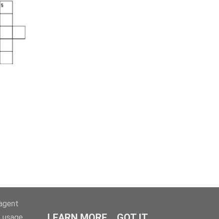
-agent
LEARN MORE
GOT IT
e usage