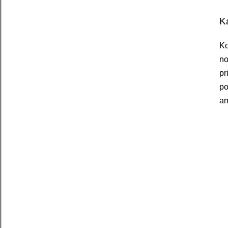
K
Ko
no
pr
po
am
v za namene