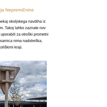
rja Nepremičnine
nekaj okoljskega navdiha iz
em. Takoj lahko zaznate nov
 uporabili za otroški prometni
esarnica nima nadstreška,
liškimi kraji.