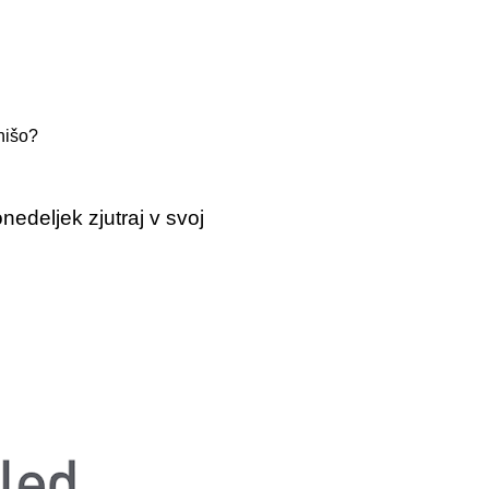
 hišo?
edeljek zjutraj v svoj