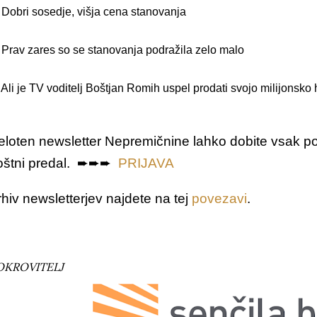
 Dobri sosedje, višja cena stanovanja
 Prav zares so se stanovanja podražila zelo malo
 Ali je TV voditelj Boštjan Romih uspel prodati svojo milijonsko
eloten
newsletter Nepremičnine lahko dobite vsak pon
oštni predal. ➨➨➨
PRIJAVA
hiv newsletterjev najdete na tej
povezavi
.
OKROVITELJ