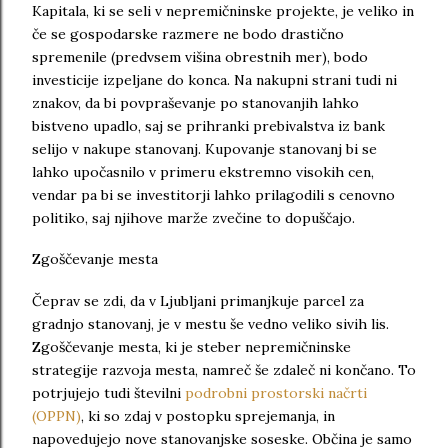
Kapitala, ki se seli v nepremičninske projekte, je veliko in
če se gospodarske razmere ne bodo drastično
spremenile (predvsem višina obrestnih mer), bodo
investicije izpeljane do konca. Na nakupni strani tudi ni
znakov, da bi povpraševanje po stanovanjih lahko
bistveno upadlo, saj se prihranki prebivalstva iz bank
selijo v nakupe stanovanj. Kupovanje stanovanj bi se
lahko upočasnilo v primeru ekstremno visokih cen,
vendar pa bi se investitorji lahko prilagodili s cenovno
politiko, saj njihove marže zvečine to dopuščajo.
v za namene
Zgoščevanje mesta
Čeprav se zdi, da v Ljubljani primanjkuje parcel za
gradnjo stanovanj, je v mestu še vedno veliko sivih lis.
Zgoščevanje mesta, ki je steber nepremičninske
strategije razvoja mesta, namreč še zdaleč ni končano. To
potrjujejo tudi številni
podrobni prostorski načrti
(OPPN)
, ki so zdaj v postopku sprejemanja, in
napovedujejo nove stanovanjske soseske. Občina je samo